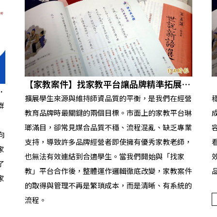
【家教案件】找家教平台讓品牌精準拓展學
長
生來源
擴展學生來源與維持師資品質的平衡，是我們在經營
群
教育品牌時最關鍵的兩個目標。市面上的家教平台琳
瑯滿目，卻常見媒合品質不穩、流程混亂、缺乏專業
向
支持，導致許多品牌經營者即使擁有優秀家教老師，
家
也無法有效連結到合適學生。當我們開始與「找家
了
教」平台合作後，整體運作邏輯徹底改變，家教案件
家
的取得與管理不再是繁瑣成本，而是清晰、有系統的
流程。