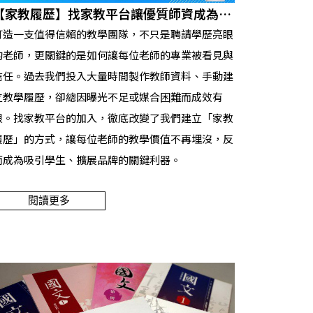
【家教履歷】找家教平台讓優質師資成為品
牌核心資產
打造一支值得信賴的教學團隊，不只是聘請學歷亮眼
的老師，更關鍵的是如何讓每位老師的專業被看見與
信任。過去我們投入大量時間製作教師資料、手動建
立教學履歷，卻總因曝光不足或媒合困難而成效有
限。找家教平台的加入，徹底改變了我們建立「家教
履歷」的方式，讓每位老師的教學價值不再埋沒，反
而成為吸引學生、擴展品牌的關鍵利器。
閱讀更多