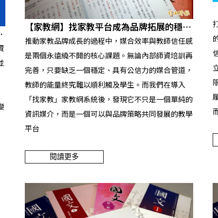
【家教網】找家教平台成為品牌拓展的穩定
都
後盾
推動家教品牌成長的過程中，媒合效率與教師信任感
資
是兩個永遠繞不開的核心課題。無論內部師資培訓再
並
完善，只要缺乏一個穩定、具有公信力的媒合管道，
教師的能量終究難以順利觸及學生。而我們在導入
「找家教」家教網系統後，發現它不只是一個單純的
變
資訊媒介，而是一個可以與品牌策略共同發展的教學
平台
閱讀更多