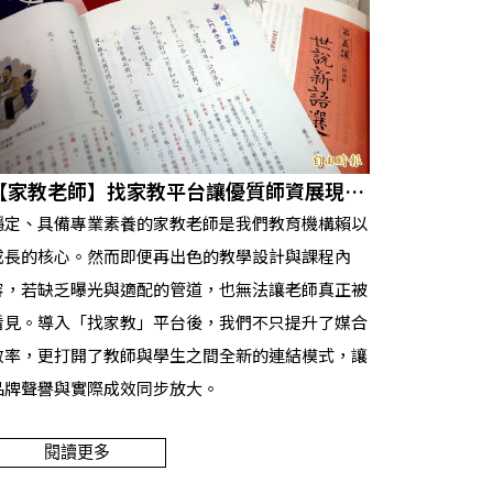
【家教老師】找家教平台讓優質師資展現影
響力
穩定、具備專業素養的家教老師是我們教育機構賴以
成長的核心。然而即便再出色的教學設計與課程內
容，若缺乏曝光與適配的管道，也無法讓老師真正被
看見。導入「找家教」平台後，我們不只提升了媒合
效率，更打開了教師與學生之間全新的連結模式，讓
品牌聲譽與實際成效同步放大。
閱讀更多