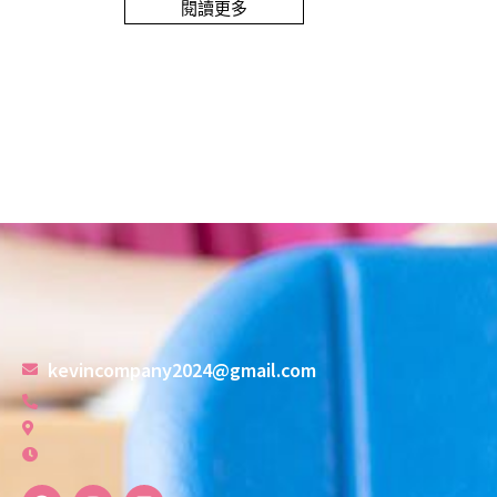
閱讀更多
kevincompany2024@gmail.com