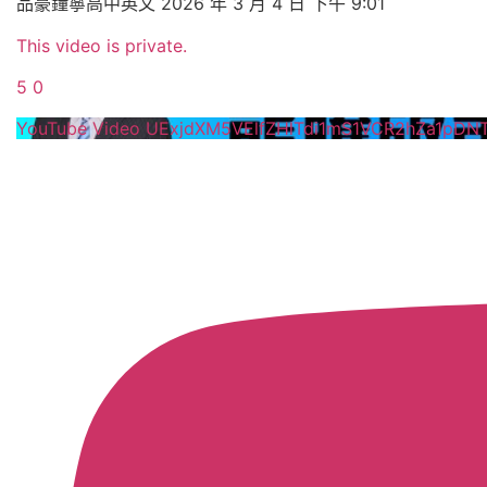
品豪鐘寧高中英文
2026 年 3 月 4 日 下午 9:01
This video is private.
5
0
YouTube Video UExjdXM5VElfZHlTdi1mS1VCR2hZa1p