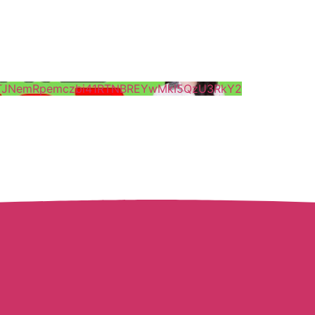
DNTJNemRpemczbi41RTNBREYwMkI5QzU3RkY2