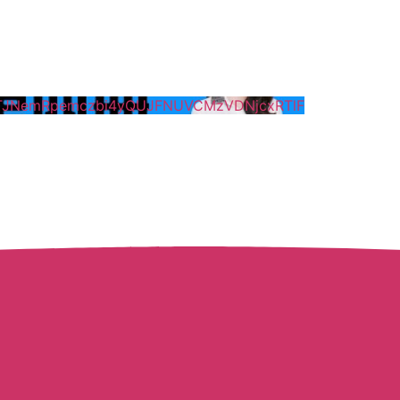
DNTJNemRpemczbi4yQUJFNUVCMzVDNjcxRTlF