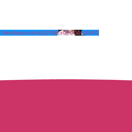
NTJNemRpemczbi4yQjZFRkExQjFGODk3RUFD