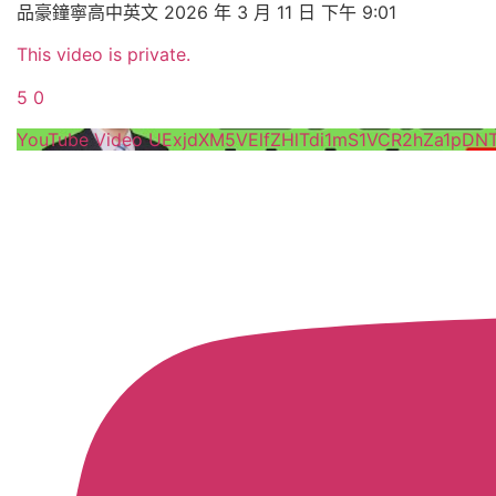
品豪鐘寧高中英文
2026 年 3 月 11 日 下午 9:01
This video is private.
5
0
YouTube Video UExjdXM5VElfZHlTdi1mS1VCR2hZa1p