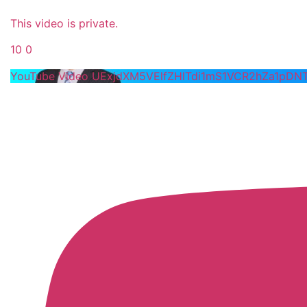
This video is private.
10
0
YouTube Video UExjdXM5VElfZHlTdi1mS1VCR2hZa1pD